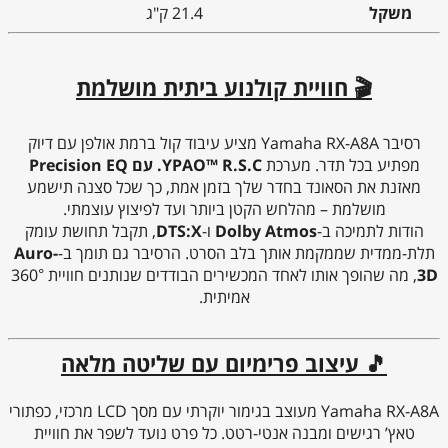
משקל
21.4 ק"ג
🎬 חוויית קולנוע ביתית מושלמת
רסיבר Yamaha RX-A8A מציע עיבוד קול ברמת אולפן עם דיוק
מפתיע בכל תדר. מערכת
YPAO™ R.S.C. עם Precision EQ
מאזנת את הסאונד בחדר שלך בזמן אמת, כך שכל סצנה תישמע
מושלמת – מהלחש הקטן ביותר ועד לפיצוץ עוצמתי.
הודות לתמיכה ב-
Dolby Atmos
ו-
DTS:X
, תקבל תחושת עומק
תלת-ממדית שממקמת אותך בלב הסרט. הרסיבר גם תומך ב-
Auro-
3D
, מה שהופך אותו לאחד המכשירים הבודדים שנותנים חוויית 360°
אמיתית.
🎵 עיצוב פרימיום עם שליטה מלאה
Yamaha RX-A8A מעוצב בגימור יוקרתי עם מסך LCD מרכזי, כפתורי
טאץ’ רגישים ומבנה אנטי-רטט. כל פרט נועד לשפר את חוויית