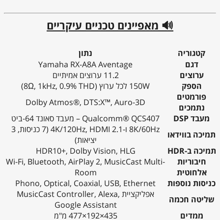
🔊 מאפיינים טכניים עיקריים
קטגוריה
נתון
דגם
Yamaha RX-A8A Aventage
ערוצים
11.2 ערוצים אמיתיים
הספק
150W לכל ערוץ (8Ω, 1kHz, 0.9% THD)
פורמטים
Dolby Atmos®, DTS:X™, Auro-3D
נתמכים
מעבד DSP
Qualcomm® QCS407 – מעבד סאונד 64-ביט
8K/60Hz ו-4K/120Hz, HDMI 2.1 (7 כניסות, 3
תמיכה בווידאו
יציאות)
תמיכה ב-HDR
HDR10+, Dolby Vision, HLG
חיבוריות
Wi-Fi, Bluetooth, AirPlay 2, MusicCast Multi-
אלחוטית
Room
כניסות נוספות
Phono, Optical, Coaxial, USB, Ethernet
אפליקציית MusicCast Controller, Alexa,
שליטה חכמה
Google Assistant
ממדים
435×192×477 מ"מ