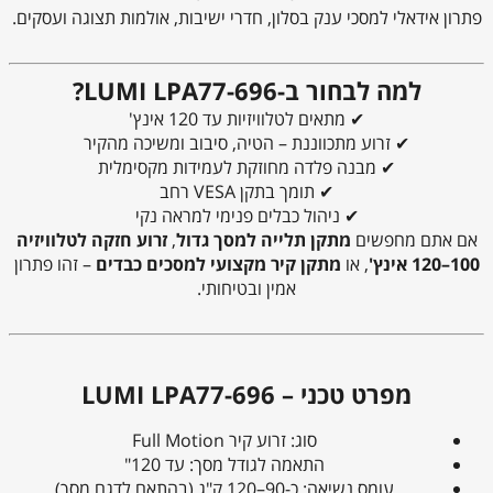
פתרון אידאלי למסכי ענק בסלון, חדרי ישיבות, אולמות תצוגה ועסקים.
למה לבחור ב-LUMI LPA77-696?
✔ מתאים לטלוויזיות עד 120 אינץ'
✔ זרוע מתכווננת – הטיה, סיבוב ומשיכה מהקיר
✔ מבנה פלדה מחוזקת לעמידות מקסימלית
✔ תומך בתקן VESA רחב
✔ ניהול כבלים פנימי למראה נקי
אם אתם מחפשים
מתקן תלייה למסך גדול
,
זרוע חזקה לטלוויזיה
100–120 אינץ'
, או
מתקן קיר מקצועי למסכים כבדים
– זהו פתרון
אמין ובטיחותי.
מפרט טכני – LUMI LPA77-696
סוג: זרוע קיר Full Motion
התאמה לגודל מסך: עד 120"
עומס נשיאה: כ-90–120 ק"ג (בהתאם לדגם מסך)