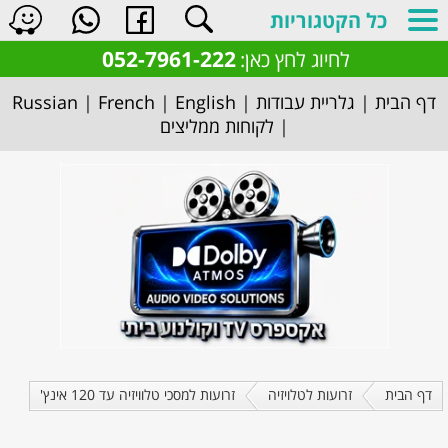
כל הקטגוריות
052-7961-222
לחיוג לחץ כאן:
דף הבית
|
גלריית עבודות
|
English
|
French
|
Russian
|
לקוחות ממליצים
דף הבית
זרועות לטלויזיה
זרועות למסכי טלוויזיה עד 120 אינץ'