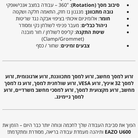
סיבוב מסך (Rotation)
: ‎360° – עבודה במצב אנכי/אופקי
גובה מתכוונן
: מנגנון גז חזק, התאמה חלקה ושקטה
חומר
: אלומיניום איכותי בציפוי אבקה נגד שריטות
ניהול כבלים
: מעבר פנימי לשולחן נקי ומסודר
שיטת התקנה
: קליפס לשולחן / חור מובנה
(Clamp/Grommet)
צבעים זמינים
: שחור / כסף
זרוע למסך מחשב, זרוע למסך מתכווננת, זרוע ארגונומית, זרוע
למסך 32 אינץ’, זרוע VESA, זרוע שולחנית למסך, זרוע גז למסך
מחשב, זרוע מקצועית למסך, זרוע למסכי מחשב משרדיים, זרוע
למסך גיימינג.
הפוך את סביבת העבודה שלך לחכמה ונוחה יותר כבר היום – הזמן את
EAZO U600
ותיהנה מעמדת עבודה בריאה, מסודרת ומתקדמת!