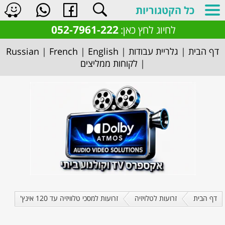
כל הקטגוריות
052-7961-222
לחיוג לחץ כאן:
דף הבית
|
גלריית עבודות
|
English
|
French
|
Russian
|
לקוחות ממליצים
דף הבית
זרועות לטלויזיה
זרועות למסכי טלוויזיה עד 120 אינץ'