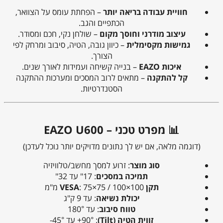
חוויית עבודה בריאה יותר
– הפחתת עומס על הצוואר,
הכתפיים והגב.
עיצוב מודרני וחוסך מקום
– שולחן נקי, חכם ומסודר.
גמישות מקסימלית
– כיוון גובה, הטיה, סיבוב ומרחק לפי
הצורך.
איכות EAZO
– בנייה קשיחה ועמידות לאורך שנים.
קל להתקנה
– מתאים לרוב המסכים ומערכות ההתקנה
הסטנדרטיות.
📊 מפרט טכני – EAZO U600
(דוגמה מלאה, אם יש לך נתונים מדויקים יותר נוכל לעדכן)
סוג מוצר
: זרוע למסך מחשב/טלוויזיה
תמיכה במסכים
: 17" עד 32"
תקן VESA
: ‎75×75 / ‎100×100 מ"מ
יכולת נשיאה
: עד 9 ק"ג
טווח סיבוב
: עד ‎180°
זווית הטיה (Tilt)
: ‎+90° עד ‎-45°