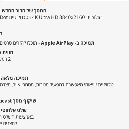
המסך של הדור החדש
- UHD 4K בגודל 75 אינצ' וקצב ריענון *
רזולוציית 4K Ultra HD 3840x2160 בטכנולוגיית Quantum Dot ומרחב צבעים גדול לחוויה חדה, מציאותית ועשירה בצבעים; תמיכה ב- HDR10+, Filmmaker ו-HLG.
מערכ
תמיכה ב- Apple AirPlay
- תוכלו להזרים סרטים, מוסיקה, משחקים 
חווית סאונד מו
2 רמקולי שמע סטריאופוניים מתקדמים בהספק כולל 20 וואט (2x10W)
תמיכה מלאה בהפעל
שיקוף מסך Chromecast/Miracast מובנים - שידור הטלפון שלכם על גבי מסך הטלוויזיה
שלט אלחוטי Bluetooth מופעל באמצעות קול עם מיקרופון מובנה לחיפוש קולי
באמצעות השלט תוכלו להנות משירותי sistant
לחצנים ייעוד