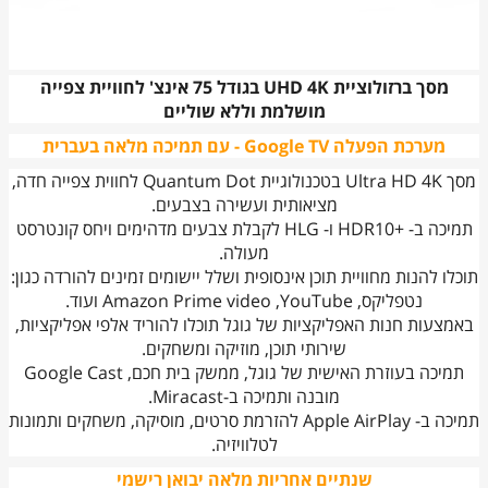
מסך ברזולוציית UHD 4K בגודל 75 אינצ' לחוויית צפייה
מושלמת וללא שוליים
מערכת הפעלה Google TV - עם תמיכה מלאה בעברית
מסך Ultra HD 4K בטכנולוגיית Quantum Dot לחווית צפייה חדה,
מציאותית ועשירה בצבעים.
תמיכה ב- +HDR10 ו- HLG לקבלת צבעים מדהימים ויחס קונטרסט
מעולה.
תוכלו להנות מחוויית תוכן אינסופית ושלל יישומים זמינים להורדה כגון:
נטפליקס, Amazon Prime video ,YouTube ועוד.
באמצעות חנות האפליקציות של גוגל תוכלו להוריד אלפי אפליקציות,
שירותי תוכן, מוזיקה ומשחקים.
תמיכה בעוזרת האישית של גוגל, ממשק בית חכם, Google Cast
מובנה ותמיכה ב-Miracast.
תמיכה ב- Apple AirPlay להזרמת סרטים, מוסיקה, משחקים ותמונות
לטלוויזיה.
שנתיים אחריות מלאה יבואן רישמי