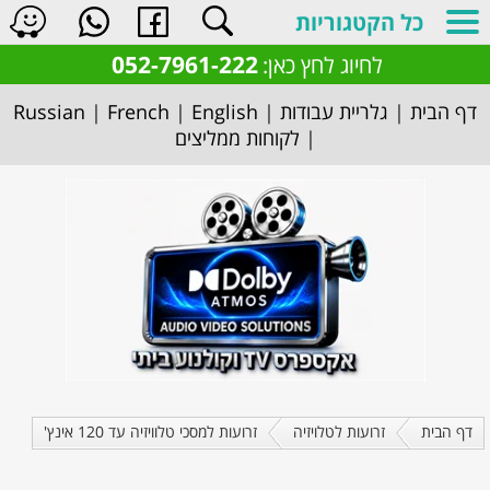
כל הקטגוריות
052-7961-222
לחיוג לחץ כאן:
דף הבית
|
גלריית עבודות
|
English
|
French
|
Russian
|
לקוחות ממליצים
דף הבית
זרועות לטלויזיה
זרועות למסכי טלוויזיה עד 120 אינץ'