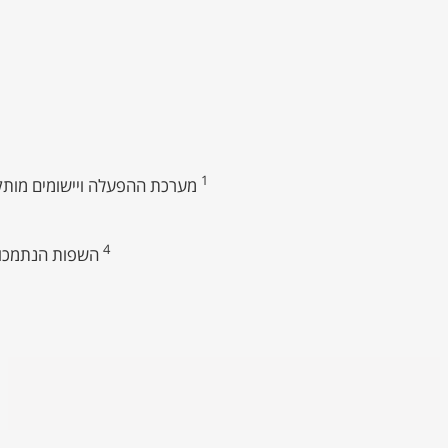
1
מערכת ההפעלה ויישומים מותקני
4
השפות הנתמכות בעוזר הקולי נ