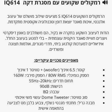
🔊 רמקולים שקועים עם מסגרת דקה IQ614
הרמקולים השקועים S IQ614 מציעים שילוב מושלם של עיצוב
אלגנטי, איכות סאונד יוצאת דופן וטכנולוגיה אקוסטית מתקדמת.
הודות לעיצוב השקוע בתקרה או בקיר, הם משתלבים באופן דיסקרטי
ויוצרים חוויית סאונד היקפית עוצמתית – בלי לפגוע בעיצוב החלל.
אידיאליים למערכות קולנוע ביתי, חדרי מגורים, אולמות תצוגה
ומשרדים.
מאפיינים טכניים עיקריים:
‏קוטר: ‎6.5 אינץ' (woofer) + טוויטר ‎1 אינץ'‎
‏הספק נומינלי: ‎80W RMS‎ / הספק מירבי: ‎160W‎
‏תחום תדרים: ‎55Hz–20kHz‎
‏רגישות: ‎90dB‎
‏עכבה: ‎8Ω‎
‏סוג טוויטר: Dome Tweeter‎ עשוי משי איכותי
‏מבנה גריל: מתכתי מגנטי נשלף, צבוע בלבן מט לצביעה
בהתאמה אישית