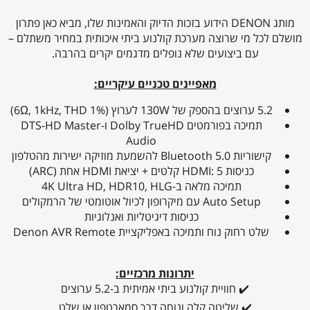
מותג DENON הידוע בזכות הדיוק והאמינות שלו, מביא כאן פתרון
מושלם לכל מי שרוצה מערכת קולנוע ביתי איכותית במחיר משתלם –
עם ביצועים שלא נופלים מדגמים יקרים בהרבה.
מאפיינים טכניים עיקריים:
‏תמיכה בפורמטים Dolby TrueHD ו-DTS-HD Master
Audio
‏קישוריות Bluetooth 5.0 להשמעת מוזיקה ישירות מהטלפון
‏כניסות HDMI: ‎5‎ קלטים + יציאת HDMI אחת (ARC)
‏תמיכה מלאה ב-4K Ultra HD, HDR10, HLG
‏כניסות דיגיטליות ואנלוגיות
‏שלט רחוק נוח ותמיכה באפליקציית Denon AVR Remote
יתרונות מרכזיים:
✔️ חוויית קולנוע ביתי אמיתית ב-5.2 ערוצים
✔️ שליטה קלה ונוחה דרך סמארטפון או שלט