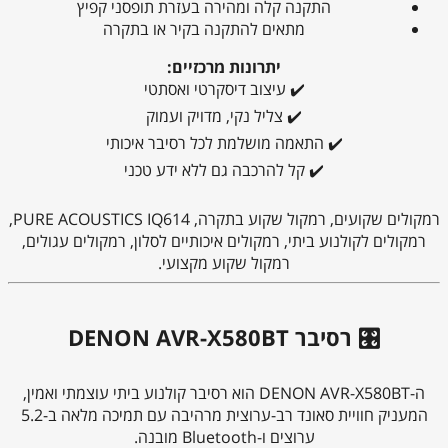
‏התקנה קלה ומהירה בעזרת תופסני קפיץ
‏מתאים להתקנה בקיר או בתקרה
יתרונות מרכזיים:
✔️ עיצוב דיסקרטי ואסתטי
✔️ צליל נקי, מדויק ועמוק
✔️ התאמה מושלמת לכל רסיבר איכותי
✔️ קל להרכבה גם ללא ידע טכני
רמקולים שקועים, רמקול שקוע בתקרה, PURE ACOUSTICS IQ614,
רמקולים לקולנוע ביתי, רמקולים איכותיים לסלון, רמקולים עגולים,
רמקול שקוע מקצועי.
🎛️ רסיבר DENON AVR-X580BT
ה-DENON AVR-X580BT הוא רסיבר קולנוע ביתי עוצמתי ואמין,
המעניק חוויית סאונד רב-ערוצית מרהיבה עם תמיכה מלאה ב-5.2
ערוצים ו-Bluetooth מובנה.