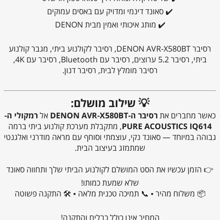
✔️ סאונד דינמי ומדויק עם באסים עמוקים
✔️ מותג איכותי ואמין מבית DENON
רסיבר DENON AVR-X580BT, רסיבר לקולנוע ביתי, מגבר קולנוע
ביתי, רסיבר 5.2 ערוצים, רסיבר עם Bluetooth, רסיבר עם 4K,
רסיבר מומלץ לבית, רסיבר דנון.
💡 שילוב מושלם:
כאשר מחברים את
רסיבר ה-DENON AVR-X580BT
אל
רמקולי ה-
PURE ACOUSTICS IQ614
, מתקבלת מערכת קולנוע ביתי ברמה
גבוהה במיוחד — סאונד נקי, עוצמתי וסוחף עם מראה מודרני ואלגנטי
שמתמזג בעיצוב הבית.
👉 הזמן עכשיו את הסט המושלם לקולנוע הביתי שלך ותחווה סאונד
שלא שמעת כמותו!
📦 משלוח מהיר • 📞 תמיכה טכנית מלאה • 🛠️ התקנה פשוטה
המחיר אינו כולל כבלים והתקנה!