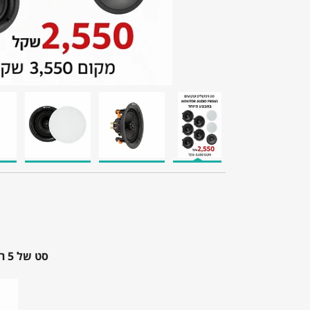
סט של 5 רמקולים שקועים איכותיים תוצרת MONITOR AUDIO PRO65 במבצע מיוחד