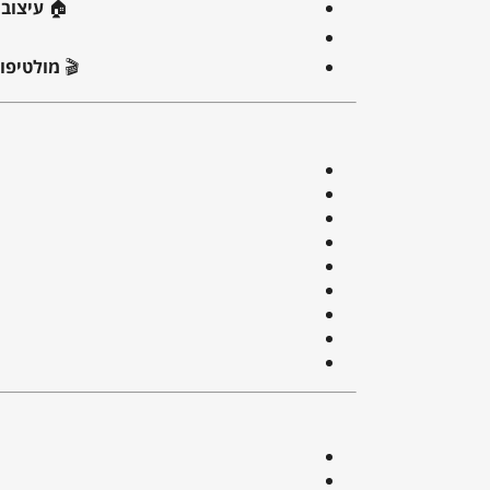
🏠
עיצוב 
🎬
מולטיפונ