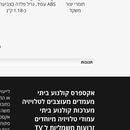
חומרי יצור
ABS עמיד, גריל פלדה בצביעה ניתן לצביעה
משקל
כ-1.18 ק"ג
ה
תגובות
אקספרס קולנוע ביתי
לייעו
או התקשרו:
מעמדים מעוצבים לטלויזיה
כתובת
מערכות קולנוע ביתי
אקספר
עמודי טלויזיה מיוחדים
פתוחים כל
זרועות חשמליות ל TV
ביום שישי: מ