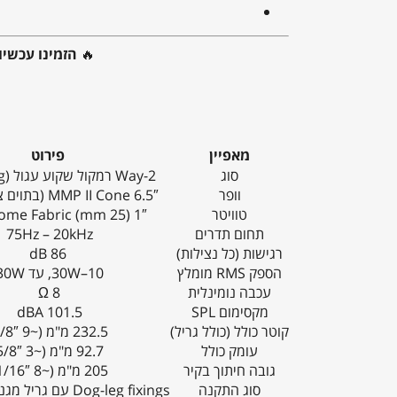
🔥
הזמינו עכשי
מאפיין
פירוט
סוג
2-Way רמקול שקוע עגול (In-Ceiling)
וופר
6.5″ MMP II Cone (בתוים צליל ועומק)
טוויטר
1″ (25 mm) Dome Fabric (כובע)
תחום תדרים
75Hz – 20kHz
רגישות (כל נצילות)
86 dB
הספק RMS מומלץ
10–30W, עד 30W
עכבה נומינלית
8 Ω
מקסימום SPL
101.5 dBA
קוטר כולל (כולל גריל)
232.5 מ"מ (~9 1/8″)
עומק כולל
92.7 מ"מ (~3 5/8″)
גובה חיתוך בקיר
205 מ"מ (~8 1/16″)
סוג התקנה
Dog-leg fixings עם גריל מגנטי trimless