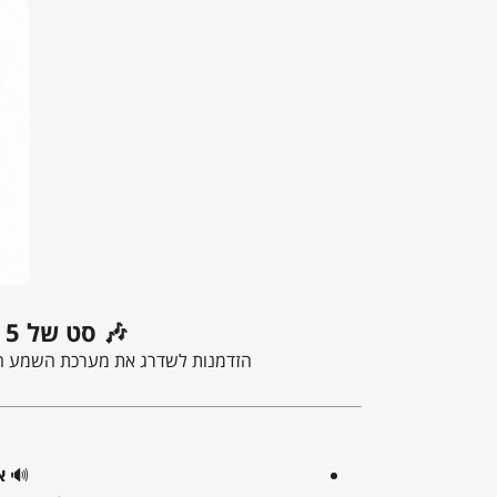
🎶 סט של 5 רמקולים שקועים Monitor Audio PRO65 – במבצע מיוחד!
הזדמנות לשדרג את מערכת השמע ה
🔊
א