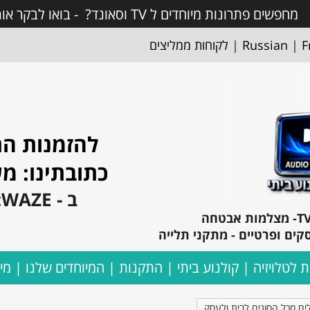
מחפשים פתרונות מיוחדים ל TV וסאונד? - בואו לבקר אותנו! ותראו פתרונות מעולים !
F
|
Russian
|
לקוחות ממליצים
להזמנות התקשרו: 
כתובתינו: משה בקר 1
ב - WAZE: אקספרס קולנוע ביתי
קים ופרטיים - מתקני תלייה
ת לטלויזיה
קולנוע ביתי
התקנות
המיוחדים שלנו
מי
ים מכל הסוגים לבית ולעסק