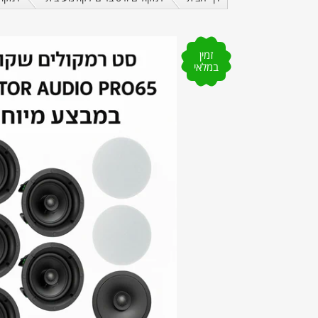
זמין
במלאי