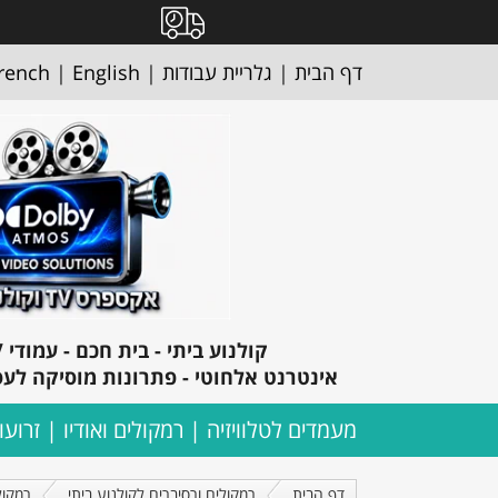
דף הבית
|
גלריית עבודות
|
English
|
rench
ק
ולנוע ביתי - בית חכם - עמודי TV- מצלמות אבטחה
אינטרנט אלחוטי - פתרונות מוסיקה לעס
מעמדים לטלוויזיה
רמקולים ואודיו
זרועו
דף הבית
רמקולים ורסיברים לקולנוע ביתי
רמקול