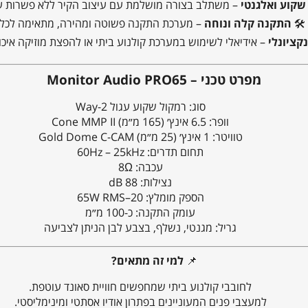
שקוע ואלגנטי
– משתלב בצורה מושלמת עם עיצוב הקיר ללא פשרות על
🛠️
התקנה קלה ונוחה
– מערכת התקנה פשוטה ומהירה, מתאימה לכל 
קציונלי
– אידיאלי לשימוש במערכת קולנוע ביתי או להפצת מוזיקה איכו
מפרט טכני – Monitor Audio PRO65
סוג: רמקול שקוע עגול 2-Way
וופר: 6.5 אינץ׳ (165 מ״מ) Cone MMP II
טוויטר: 1 אינץ׳ (25 מ״מ) Gold Dome C-CAM
תחום תדרים: 60Hz – 25kHz
עכבה: 8Ω
נצילות: 88 dB
הספק מומלץ: 20–65W RMS
עומק התקנה: כ-100 מ״מ
גריל: מגנטי, נשלף, בצבע לבן הניתן לצביעה
📌
למי זה מתאים?
לחובבי קולנוע ביתי שמחפשים חוויית סאונד עוטפת.
למעצבי פנים המעוניינים בפתרון אודיו אסתטי ומינימליסטי.