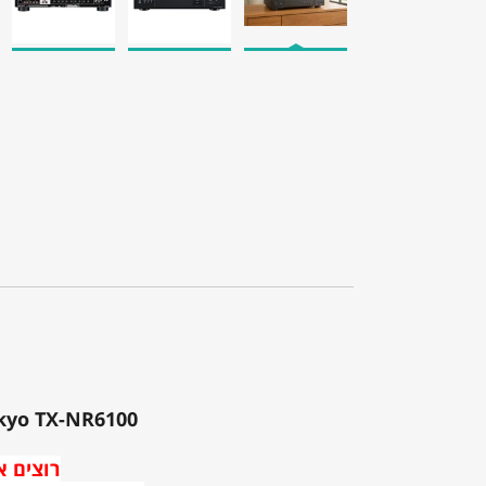
Onkyo TX-NR6100 – רסיבר קולנוע ביתי 7.2 ערוצים עם lby Atmos, 8K
רוצים א