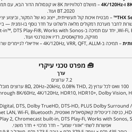
BT.2020 ועוד.
– מבטיח איכות קול תעשייתית, ייצוג נא של המקור, וביצוע יצי
ות לחבר מערכת רמקולים מלאה ולשלוט על חדר נוסף בו-זמנית — בית 
מוזיקה, פודקאסטים, רדיו אינטרנטי ועוד.
ותית
– תמיכה ב-4K/120Hz, VRR, QFT, ALLM – אידיאלי לגיימרים שרוצים חוויה חלקה, מהירה וברורה.
🧰 מפרט טכני עיקרי
ערך
7.2 ערוצים
100 וואט לכל ערוץ (8Ω, 20Hz–20kHz, 0.08% THD, 2 ערוצים מובלים)
hrough 8K/60Hz, 4K/120Hz, HDR10, HDR10+, Dolby Vision, H
Digital, DTS, Dolby TrueHD, DTS-HD, PLUS Dolby Surround 
AirPlay 2, Chromecast built-in, DTS Play-Fi, Works with S, ועוד המון שירותי מוז
אפשרות לשתי "אזורי שמע" – חדר מרכזי + חדר משני.
רוחב ‎435 מ"מ × עומק ‎379.5 מ"מ × גובה ‎173.5 מ"מ, משקל כ-9.8 ק"ג