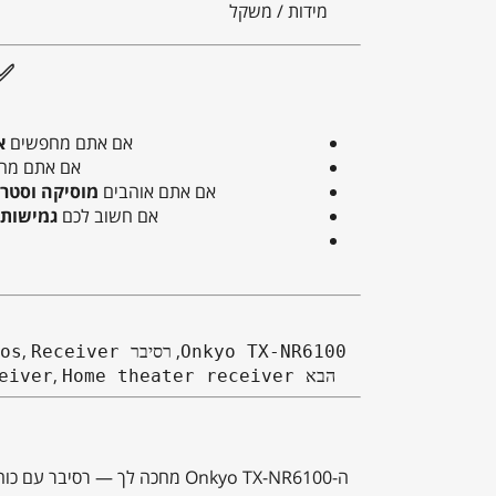
מידות / משקל
✅ ל
אם אתם מחפשים
א
אם אתם מח
אם אתם אוהבים
מוסיקה וסטרי
אם חשוב לכם
גמישות
,
,
Onkyo TX-NR6100
רסיבר Dolby Atmos
Receiver קולנוע ביתי
,
הבא AV receiver
Home theater receiver