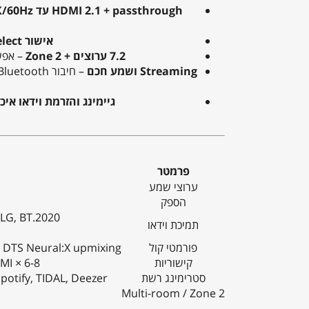
HDMI 2.1 + passthrough עד 8K/60Hz ו-4K/120Hz
אישור THX Select™
7.2 ערוצים + Zone 2
– אפשר
Streaming ושמע חכם
גיימינג והזרמת וידאו איכ
פרמטר
ערוצי שמע
הספק
LG, BT.2020
תמיכת וידאו
פורמטי קול
/ DTS Neural:X upmixing
קישוריות
6-8 × HDMI, כניסה דיגיטלית קואקסיאלית ואופטית, USB, Ethernet LAN, Wi-Fi, Bluetooth
סטרימינג רשת
onos, Spotify, TIDAL, Deezer
Multi-room / Zone 2