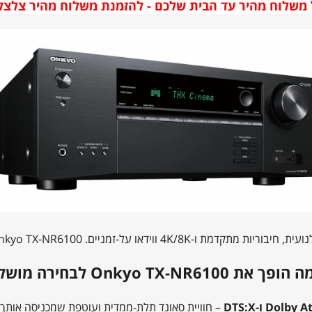
לוח מהיר עד הבית שלכם - להזמנת משלוח מהיר צלצלו: -7961222
Onkyo TX-NR6100 מביא את הקולנוע אליך, ברגל קליטה אחת.
 את Onkyo TX-NR6100 לבחירה מושלמת
– חוויית סאונד תלת-ממדית ועוטפת שמכניסה אותך