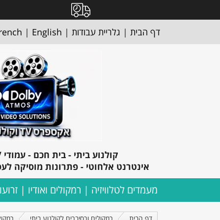
דף הבית
|
גלריית עבודות
|
English
|
rench
ק
ולנוע ביתי - בית חכם - עמודי TV- מצלמות אבטחה
אינטרנט אלחוטי - פתרונות מוסיקה לעס
מעמדים לטלוויזיה
רמקולים ואודיו
זרועו
דף הבית
רמקולים ורסיברים לקולנוע ביתי
רמקול