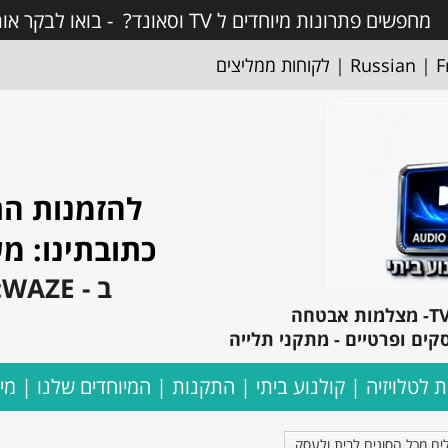
מחפשים פתרונות מיוחדים ל TV וסאונד? - בואו לבקר אותנו! ותראו פתרונות מעולים !
F
|
Russian
|
לקוחות ממליצים
להזמנות התקשרו: 
כתובתינו: משה בקר 1
ב - WAZE: אקספרס קולנוע ביתי
קים ופרטיים - מתקני תלייה
ת לטלויזיה
קולנוע ביתי
התקנות
המיוחדים שלנו
מי
ים מכל הסוגים לבית ולעסק