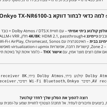
מה כדאי לבחור דווקא ב-Onkyo TX-NR6100?
ולפן קולנוע ביתי אמיתי
– עם חוויית Dolby Atmos / DTS:X + כובד שמע + חיבוריות מודרנית.
בבים
גיימינג ו-4K/8K
: HDMI 2.1, passthrough חלק, VRR ו-ALLM יעשו את ההבדל.
מינג בבית
– האינטגרציה עם AirPlay, Chromecast, Sonos ו-Wi-Fi הופכת את הרסיבר למרכז מדיה מלא.
– Zone 2, קישוריות רחבה, אפשרויות upmix ו-virtualization מאפשרות התאמה לצרכים משתנים.
אם אתם רוצים מוצר אמין, עם
אישור THX
– כלומר איכות קול באיכות תיא
,
,
Dolby Atmos ביתי
 receiver 8K
,
,
,
רסיבר Wi-Fi Bluetooth
Onkyo רסיבר
Receiver עם rPlay
רוצה להפוך את הסלון שלך לחדר קולנוע?