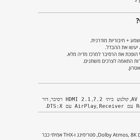
טרון.
,
,
,
AV
קולנוע ביתי 7.2
HDMI 2.1 רסיבר
דור
.
,
Ai
Receiver עם DTS:X
ה-Onkyo TX-NR6100 מחכה לך — רסיבר עם כוח, ביצועים וחיבורים לעתיד. אל תחכה! הצטרף לחוויית שמע על-זמנית עם Dolby Atmos, 8K, סטרימינג ו-THX אמיתי כבר