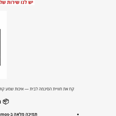
יש לנו שירות של מש
קח את חוויית הסינמה לבית — איכות שמע קולנועית, חיבוריות מתקדמת ו-4K/8K ווידאו על-זמניים. 
📦 מה הופך
תמיכה מלאה ב-Dolby Atmos ו-DTS:X