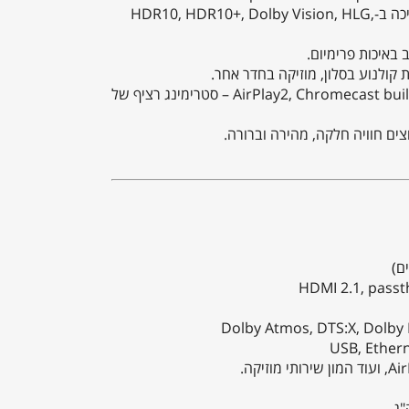
– מושלם לטלוויזיות 8K או קונסולות הדור הבא, עם תמיכה ב-HDR10, HDR10+, Dolby Vision, HLG,
ב באיכות פרימיום.
קולנוע בסלון, מוזיקה בחדר אחר.
– חיבור Wi-Fi, Bluetooth, יחד עם תמיכה ב-AirPlay2, Chromecast built-in™, DTS Play-Fi®, Works with Sonos – סטרימינג רציף של
HDMI 2.1, passt
Dolby Atmos, DTS:X, Dolby 
יקה.