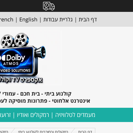
דף הבית
|
גלריית עבודות
|
English
|
rench
ק
ולנוע ביתי - בית חכם - עמודי TV- מצלמות אבטחה
אינטרנט אלחוטי - פתרונות מוסיקה לעס
מעמדים לטלוויזיה
רמקולים ואודיו
זרועו
דף הבית
רמקולים ורסיברים לקולנוע ביתי
רמקול