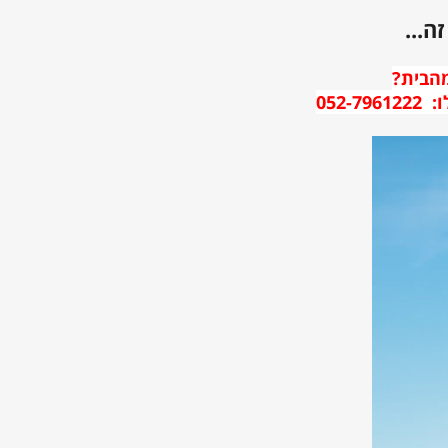
ה...
מהבית?
052