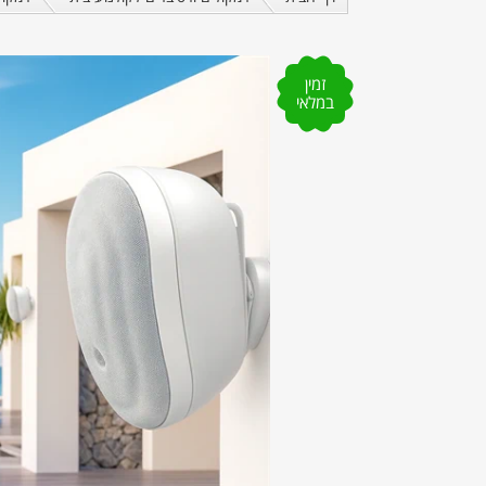
זמין
במלאי