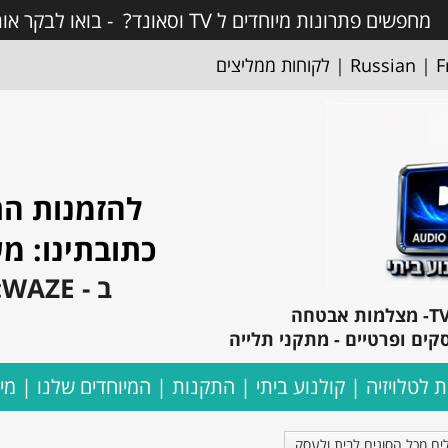
מחפשים פתרונות מיוחדים ל TV וסאונד? - בואו לבקר אותנו! ותראו פתרונות מעולים !
F
|
Russian
|
לקוחות ממליצים
להזמנות התקשרו: 
כתובתינו: משה בקר 1
ב - WAZE: אקספרס קולנוע ביתי
קים ופרטיים - מתקני תלייה
ת לטלויזיה
קולנוע ביתי
התקנות
המיוחדים שלנו
מי
ים מכל הסוגים לבית ולעסק