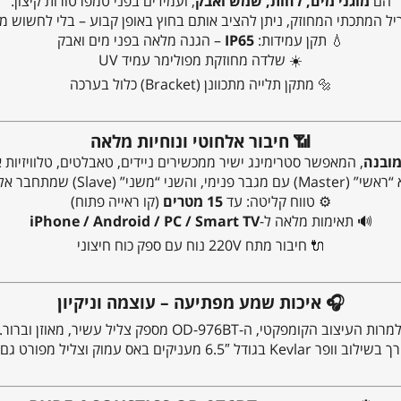
הם
מוגני מים, לחות, שמש ואבק
, ועמידים בפני טמפרטורות קיצון.
יל המתכתי המחוזק, ניתן להציב אותם בחוץ באופן קבוע – בלי לחשוש מ
💧 תקן עמידות:
IP65
– הגנה מלאה בפני מים ואבק
☀️ שלדה מחוזקת מפולימר עמיד UV
🔩 מתקן תלייה מתכוונן (Bracket) כלול בערכה
📶
חיבור אלחוטי ונוחיות מלאה
, המאפשר סטרימינג ישיר ממכשירים ניידים, טאבלטים, טלוויזיות 
ני” (Slave) שמתחבר אליו בכבל הכלול.
⚙️ טווח קליטה: עד
15 מטרים
(קו ראייה פתוח)
🔊 תאימות מלאה ל-
iPhone / Android / PC / Smart TV
🔌 חיבור מתח 220V נוח עם ספק כוח חיצוני
🎧
איכות שמע מפתיעה – עוצמה וניקיון
מרות העיצוב הקומפקטי, ה-OD-976BT מספק צליל עשיר, מאוזן וברור.
 מעניקים באס עמוק וצליל מפורט גם בחללים פתוחים.