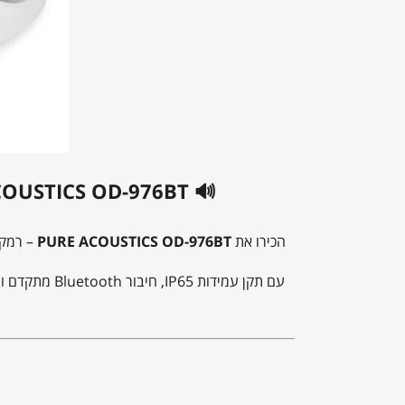
🔊
PURE ACOUSTICS OD-976BT – רמקולים אלחוטיים חיצוניים מוגני 
הכירו את
PURE ACOUSTICS OD-976BT
– רמקו
עם תקן עמידות IP65, חיבור Bluetooth מתקדם ועיצוב מודרני בגימור שחור או לבן – הם הפתרון המושלם לכל מי שמחפש