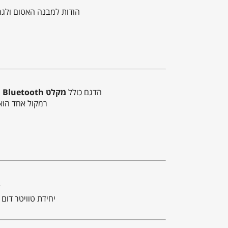
הודות למבנה האטום ולגר
הדגם כולל
מקלט Bluetooth מובנה
רמקול אחד הוא “ראשי” (Master) עם מגבר פנימי, והשני “מש
ל
יחידת טוויטר דום רך בשילוב וופר Kevlar בגודל ‎6.5″‎